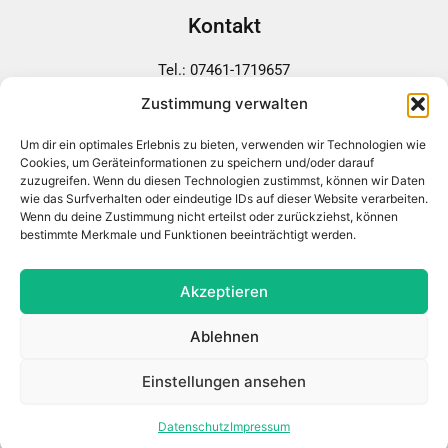
Kontakt
Tel.: 07461-1719657
Beim Heiligental 58
Zustimmung verwalten
78532 Tuttlingen
Mail senden
Um dir ein optimales Erlebnis zu bieten, verwenden wir Technologien wie
Cookies, um Geräteinformationen zu speichern und/oder darauf
zuzugreifen. Wenn du diesen Technologien zustimmst, können wir Daten
wie das Surfverhalten oder eindeutige IDs auf dieser Website verarbeiten.
Wenn du deine Zustimmung nicht erteilst oder zurückziehst, können
bestimmte Merkmale und Funktionen beeinträchtigt werden.
Links
Impressum
Akzeptieren
Datenschutz
Ablehnen
Jetzt vergleichen
Einstellungen ansehen
!
Lass dich beraten!
Datenschutz
Impressum